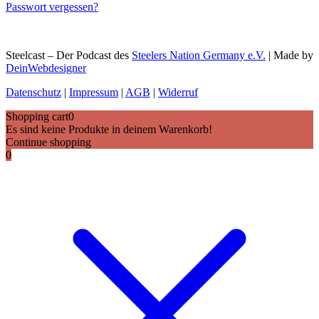
Passwort vergessen?
Steelcast – Der Podcast des
Steelers Nation Germany e.V.
| Made by
DeinWebdesigner
Datenschutz
|
Impressum
|
AGB
|
Widerruf
Shopping cart
0
Es sind keine Produkte in deinem Warenkorb!
Continue shopping
0