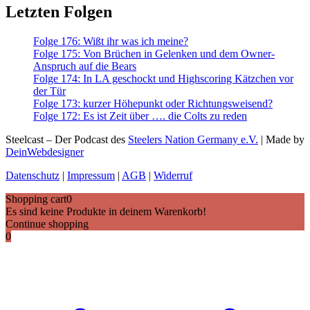
Letzten Folgen
Folge 176: Wißt ihr was ich meine?
Folge 175: Von Brüchen in Gelenken und dem Owner-
Anspruch auf die Bears
Folge 174: In LA geschockt und Highscoring Kätzchen vor
der Tür
Folge 173: kurzer Höhepunkt oder Richtungsweisend?
Folge 172: Es ist Zeit über …. die Colts zu reden
Steelcast – Der Podcast des
Steelers Nation Germany e.V.
| Made by
DeinWebdesigner
Datenschutz
|
Impressum
|
AGB
|
Widerruf
Shopping cart
0
Es sind keine Produkte in deinem Warenkorb!
Continue shopping
0