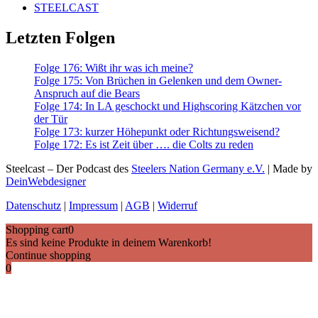
STEELCAST
Letzten Folgen
Folge 176: Wißt ihr was ich meine?
Folge 175: Von Brüchen in Gelenken und dem Owner-
Anspruch auf die Bears
Folge 174: In LA geschockt und Highscoring Kätzchen vor
der Tür
Folge 173: kurzer Höhepunkt oder Richtungsweisend?
Folge 172: Es ist Zeit über …. die Colts zu reden
Steelcast – Der Podcast des
Steelers Nation Germany e.V.
| Made by
DeinWebdesigner
Datenschutz
|
Impressum
|
AGB
|
Widerruf
Shopping cart
0
Es sind keine Produkte in deinem Warenkorb!
Continue shopping
0