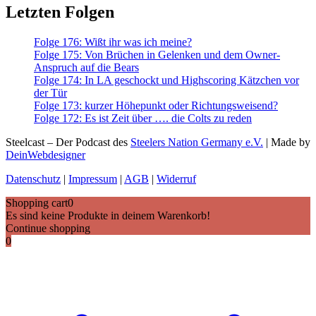
Letzten Folgen
Folge 176: Wißt ihr was ich meine?
Folge 175: Von Brüchen in Gelenken und dem Owner-
Anspruch auf die Bears
Folge 174: In LA geschockt und Highscoring Kätzchen vor
der Tür
Folge 173: kurzer Höhepunkt oder Richtungsweisend?
Folge 172: Es ist Zeit über …. die Colts zu reden
Steelcast – Der Podcast des
Steelers Nation Germany e.V.
| Made by
DeinWebdesigner
Datenschutz
|
Impressum
|
AGB
|
Widerruf
Shopping cart
0
Es sind keine Produkte in deinem Warenkorb!
Continue shopping
0