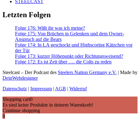
STEELCAST
Letzten Folgen
Folge 176: Wißt ihr was ich meine?
Folge 175: Von Brüchen in Gelenken und dem Owner-
Anspruch auf die Bears
Folge 174: In LA geschockt und Highscoring Kätzchen vor
der Tür
Folge 173: kurzer Höhepunkt oder Richtungsweisend?
Folge 172: Es ist Zeit über …. die Colts zu reden
Steelcast – Der Podcast des
Steelers Nation Germany e.V.
| Made by
DeinWebdesigner
Datenschutz
|
Impressum
|
AGB
|
Widerruf
Shopping cart
0
Es sind keine Produkte in deinem Warenkorb!
Continue shopping
0