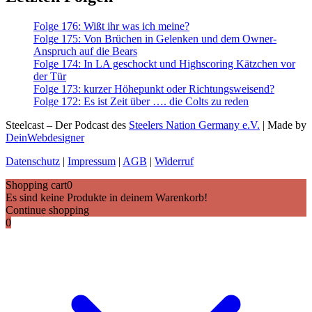
Folge 176: Wißt ihr was ich meine?
Folge 175: Von Brüchen in Gelenken und dem Owner-
Anspruch auf die Bears
Folge 174: In LA geschockt und Highscoring Kätzchen vor
der Tür
Folge 173: kurzer Höhepunkt oder Richtungsweisend?
Folge 172: Es ist Zeit über …. die Colts zu reden
Steelcast – Der Podcast des
Steelers Nation Germany e.V.
| Made by
DeinWebdesigner
Datenschutz
|
Impressum
|
AGB
|
Widerruf
Shopping cart
0
Es sind keine Produkte in deinem Warenkorb!
Continue shopping
0