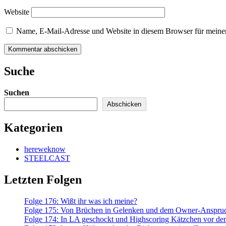
Website
Name, E-Mail-Adresse und Website in diesem Browser für meine
Kommentar abschicken
Suche
Suchen
Abschicken
Kategorien
hereweknow
STEELCAST
Letzten Folgen
Folge 176: Wißt ihr was ich meine?
Folge 175: Von Brüchen in Gelenken und dem Owner-Anspruch
Folge 174: In LA geschockt und Highscoring Kätzchen vor der