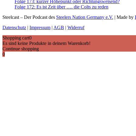
Folge 173: kurzer Höhepunkt oder Richtungsweisend?
Folge 172: Es ist Zeit über …. die Colts zu reden
Steelcast – Der Podcast des
Steelers Nation Germany e.V.
| Made by
Datenschutz
|
Impressum
|
AGB
|
Widerruf
Shopping cart
0
Es sind keine Produkte in deinem Warenkorb!
Continue shopping
0