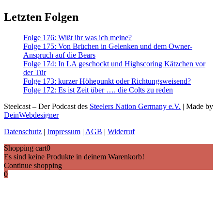
Letzten Folgen
Folge 176: Wißt ihr was ich meine?
Folge 175: Von Brüchen in Gelenken und dem Owner-
Anspruch auf die Bears
Folge 174: In LA geschockt und Highscoring Kätzchen vor
der Tür
Folge 173: kurzer Höhepunkt oder Richtungsweisend?
Folge 172: Es ist Zeit über …. die Colts zu reden
Steelcast – Der Podcast des
Steelers Nation Germany e.V.
| Made by
DeinWebdesigner
Datenschutz
|
Impressum
|
AGB
|
Widerruf
Shopping cart
0
Es sind keine Produkte in deinem Warenkorb!
Continue shopping
0